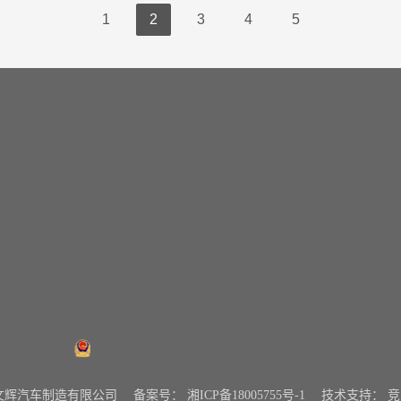
1
2
3
4
5
挂车系列
新闻资讯
喜
湘公网安备43072502000334号
0 湖南文辉汽车制造有限公司
备案号：
湘ICP备18005755号-1
技术支持：
竞