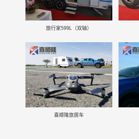
旅行家599L（双轴）
喜顺隆旅居车