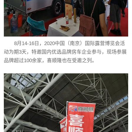
8月14-16日，2020中国（南京）国际露营博览会活
动为期3天，特邀国内优选品牌房车企业参与，现场参展
品牌超过100余家，喜顺隆也在受邀之列。