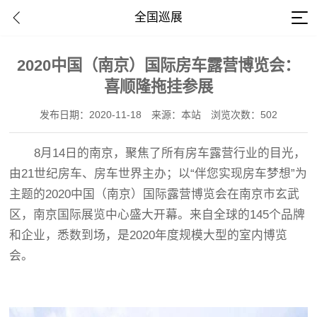
全国巡展
2020中国（南京）国际房车露营博览会：
喜顺隆拖挂参展
发布日期：2020-11-18
来源：本站
浏览次数：502
8月14日的南京，聚焦了所有房车露营行业的目光，
由21世纪房车、房车世界主办；以“伴您实现房车梦想”为
主题的2020中国（南京）国际露营博览会在南京市玄武
区，南京国际展览中心盛大开幕。来自全球的145个品牌
和企业，悉数到场，是2020年度规模大型的室内博览
会。