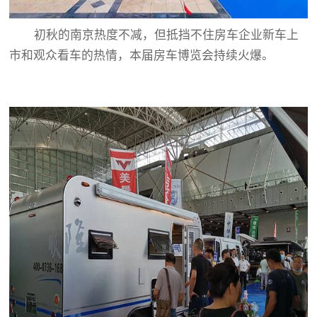
初秋的南京热度不减，但抵挡不住房车企业新车上
市和观众看车的热情，本届房车博览会持续火爆。