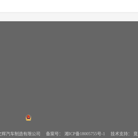
挂车系列
新闻资讯
喜
湘公网安备43072502000334号
0 湖南文辉汽车制造有限公司
备案号：
湘ICP备18005755号-1
技术支持：
竞