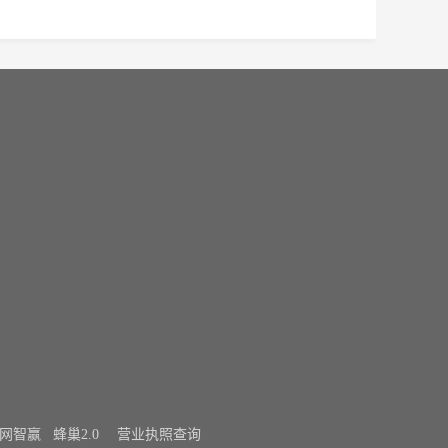
网站关键词
顺旅居车
网智赢
蜂巢2.0
营业执照查询